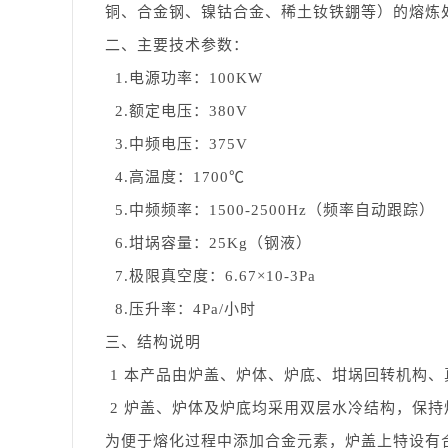
铜、合金钢、镍钴合金、稀土钕铁錋等）的熔炼
二、主要技术参数：
1.电源功率：100KW
2.额定电压：380V
3.中频电压：375V
4.高温度：1700℃
5.中频频率：1500-2500Hz（频率自动跟踪）
6.坩埚容量：25Kg（钢液）
7.极限真空度：6.67×10-3Pa
8.压升率：4Pa/小时
三、结构说明
1 本产品由炉盖、炉体、炉底、坩埚回转机构
2 炉盖、炉体及炉底均采用双层水冷结构，保持
为便于熔化过程中添加合金元素，炉盖上特设有