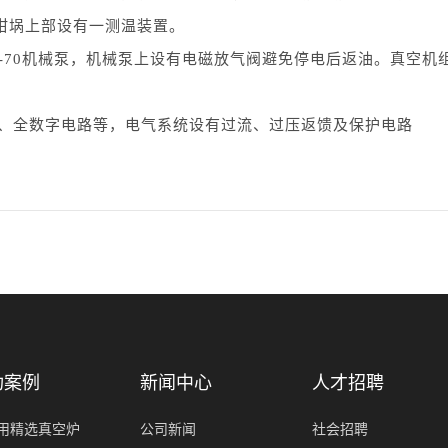
坩埚上部设有一测温装置。
2X-70机械泵，机械泵上设有电磁放气阀避免停电后返油。真空机
电源、全数字电路等，电气系统设有过流、过压返馈及保护电路
功案例
新闻中心
人才招聘
用精选真空炉
公司新闻
社会招聘