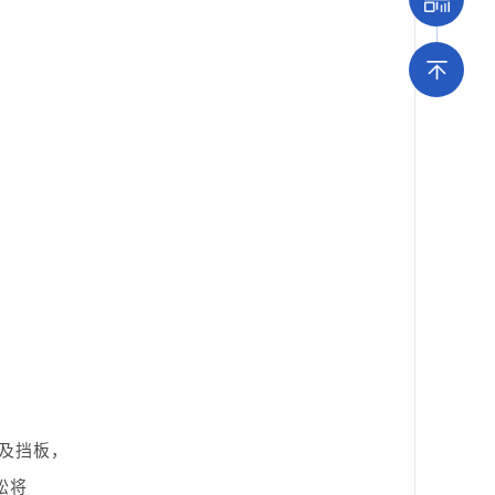
及挡板，
松将