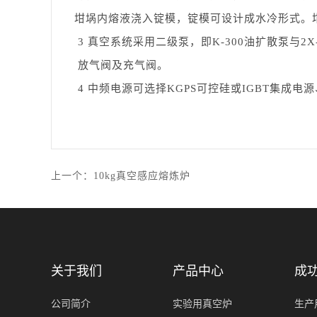
坩埚内熔液浇入锭模，锭模可设计成水冷形式。
3 真空系统采用二级泵，即K-300油扩散泵与
放气阀及充气阀。
4 中频电源可选择KGPS可控硅或IGBT集成
上一个：
10kg真空感应熔炼炉
关于我们
产品中心
成
公司简介
实验用真空炉
生产